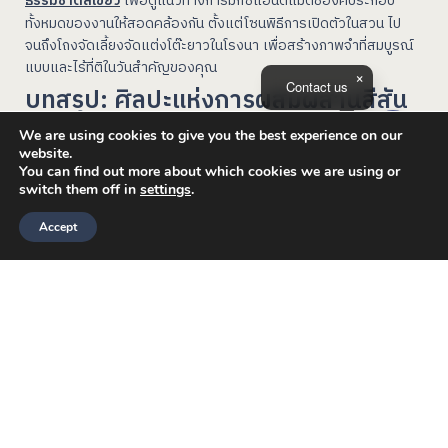
ธรรมชาติสีเขียว
เพื่อดูแนวทางการมิกซ์แอนด์แมตช์องค์ประกอบ
ทั้งหมดของงานให้สอดคล้องกัน ตั้งแต่โซนพิธีการเปิดตัวในสวน ไป
จนถึงโถงจัดเลี้ยงจัดแต่งโต๊ะยาวในโรงนา เพื่อสร้างภาพจำที่สมบูรณ์
แบบและไร้ที่ติในวันสำคัญของคุณ
Contact us
บทสรุป: ศิลปะแห่งการผสมผสานสีสัน
และธรรมชาติอย่างลงตัว
We are using cookies to give you the best experience on our
website.
You can find out more about which cookies we are using or
การเลือกโทนสีและดอกไม้ป่าสำหรับงานแต่งงานในอาคารโรงนาคลาส
switch them off in
settings
.
สิก คือศิลปะที่ช่วยสร้างบรรยากาศอันหรูหราอบอุ่นใจ ดีเทลที่ใส่ใจใน
ธรรมชาติรอบตัวจะช่วยสร้างมู๊ดแอนด์โทนที่โรแมนติก คลาสสิกเหนือ
Accept
กาลเวลา และทำให้ทริปแต่งงานต่างจังหวัดครั้งนี้ตราตรึงอยู่ในใจของ
แขกผู้มีเกียรติทุกคนตลอดไป
แรนโช ชาญวีร์ รีสอร์ท แอนด์ คันทรี
คลับ เขาใหญ่ (Rancho Charnvee)
หากคุณกำลังเสิร์ชหาพื้นที่จริงที่มีสถาปัตยกรรมโรงนาไม้คลาสสิกสุด
หรูเพื่อเนรมิตไอเดียคุมโทนสีนี้ให้เป็นจริง แรนโช ชาญวีร์ รีสอร์ท
แอนด์ คันทรี คลับ เขาใหญ่ รีสอร์ทหรูระดับ 5 ดาวคือพิกัดที่คุณห้าม
ที่จัดงานแต่ง เขาใหญ่
พลาด ที่นี่โดดเด่นด้วยพื้นที่
สไตล์ยุโรปคันทรีที่มี