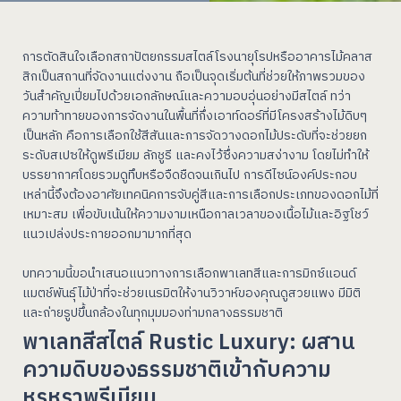
การตัดสินใจเลือกสถาปัตยกรรมสไตล์โรงนายุโรปหรืออาคารไม้คลาส
สิกเป็นสถานที่จัดงานแต่งงาน ถือเป็นจุดเริ่มต้นที่ช่วยให้ภาพรวมของ
วันสำคัญเปี่ยมไปด้วยเอกลักษณ์และความอบอุ่นอย่างมีสไตล์ ทว่า
ความท้าทายของการจัดงานในพื้นที่กึ่งเอาท์ดอร์ที่มีโครงสร้างไม้ดิบๆ
เป็นหลัก คือการเลือกใช้สีสันและการจัดวางดอกไม้ประดับที่จะช่วยยก
ระดับสเปซให้ดูพรีเมียม ลักชูรี และคงไว้ซึ่งความสง่างาม โดยไม่ทำให้
บรรยากาศโดยรวมดูทึบหรือจืดชืดจนเกินไป การดีไซน์องค์ประกอบ
เหล่านี้จึงต้องอาศัยเทคนิคการจับคู่สีและการเลือกประเภทของดอกไม้ที่
เหมาะสม เพื่อขับเน้นให้ความงามเหนือกาลเวลาของเนื้อไม้และอิฐโชว์
แนวเปล่งประกายออกมามากที่สุด
บทความนี้ขอนำเสนอแนวทางการเลือกพาเลทสีและการมิกซ์แอนด์
แมตช์พันธุ์ไม้ป่าที่จะช่วยเนรมิตให้งานวิวาห์ของคุณดูสวยแพง มีมิติ
และถ่ายรูปขึ้นกล้องในทุกมุมมองท่ามกลางธรรมชาติ
พาเลทสีสไตล์ Rustic Luxury: ผสาน
ความดิบของธรรมชาติเข้ากับความ
หรูหราพรีเมียม