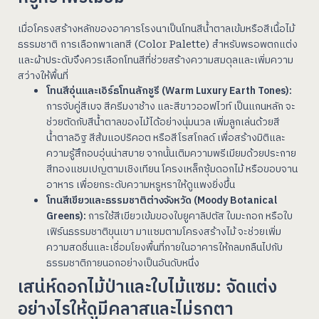
เมื่อโครงสร้างหลักของอาคารโรงนาเป็นโทนสีน้ำตาลเข้มหรือสีเนื้อไม้
ธรรมชาติ การเลือกพาเลทสี (Color Palette) สำหรับพรอพตกแต่ง
และผ้าประดับจึงควรเลือกโทนสีที่ช่วยสร้างความสมดุลและเพิ่มความ
สว่างให้พื้นที่
โทนสีอุ่นและเอิร์ธโทนลักชูรี (Warm Luxury Earth Tones):
การจับคู่สีเบจ สีครีมงาช้าง และสีขาวออฟไวท์ เป็นแกนหลัก จะ
ช่วยตัดกับสีน้ำตาลของไม้ได้อย่างนุ่มนวล เพิ่มลูกเล่นด้วยสี
น้ำตาลอิฐ สีส้มแอปริคอต หรือสีโรสโกลด์ เพื่อสร้างมิติและ
ความรู้สึกอบอุ่นน่าสบาย จากนั้นเติมความพรีเมียมด้วยประกาย
สีทองแชมเปญตามเชิงเทียน โครงเหล็กซุ้มดอกไม้ หรือขอบจาน
อาหาร เพื่อยกระดับความหรูหราให้ดูแพงยิ่งขึ้น
โทนสีเขียวและธรรมชาติต่างจังหวัด (Moody Botanical
Greens):
การใช้สีเขียวเข้มของใบยูคาลิปตัส ใบมะกอก หรือใบ
เฟิร์นธรรมชาติขุนเขา มาแซมตามโครงสร้างไม้ จะช่วยเพิ่ม
ความสดชื่นและเชื่อมโยงพื้นที่ภายในอาคารให้กลมกลืนไปกับ
ธรรมชาติภายนอกอย่างเป็นอันดับหนึ่ง
เสน่ห์ดอกไม้ป่าและใบไม้แซม: จัดแต่ง
อย่างไรให้ดูมีคลาสและไม่รกตา