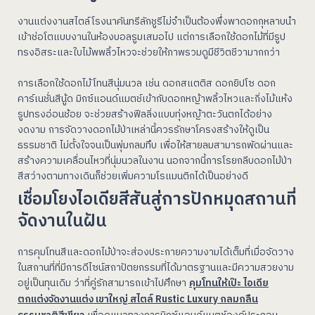
งานแต่งงานสไตล์โรงนาคันทรีลักชูรีไม่จำเป็นต้องพึ่งพาดอกกุหลาบนำ
เข้าช่อโตแบบงานในห้องบอลรูมเสมอไป แต่การเลือกใช้ดอกไม้ที่มีรูป
ทรงอิสระและใบไม้พพลิ้วไหวจะช่วยให้ภาพรวมดูมีชีวิตชีวามากกว่า
การเลือกใช้ดอกไม้โทนสีนุ่มนวล เช่น ดอกสแตติส ดอกยิปโซ ดอก
คาร์เนชั่นสีนู้ด มิกซ์แอนด์แมตช์เข้ากับดอกหญ้าพลิ้วไหวและกิ่งไม้แห้ง
รูปทรงอ่อนช้อย จะช่วยสร้างฟีลลิ่งแบบทุ่งหญ้าตะวันตกได้อย่าง
งดงาม การจัดวางดอกไม้ป่าเหล่านี้ควรรักษาโครงสร้างให้ดูเป็น
ธรรมชาติ ไม่ตั้งใจจนเป็นพุ่มกลมทึบ เพื่อให้สายลมสามารถพัดผ่านและ
สร้างความเคลื่อนไหวที่นุ่มนวลในงาน นอกจากนี้การโรยกลีบดอกไม้ป่า
สีสว่างตามทางเดินก็ช่วยเพิ่มความโรแมนติกได้เป็นอย่างดี
เชื่อมโยงไอเดียสีสันสู่การปักหมุดสถานที่
จัดงานในฝัน
การคุมโทนสีและดอกไม้ป่าจะส่องประกายความงามได้เต็มที่เมื่อจัดวาง
ในสถานที่ที่มีการดีไซน์สถาปัตยกรรมที่ได้มาตรฐานและมีความสวยงาม
คุมโทนให้เป๊ะ ไอเดีย
อยู่เป็นทุนเดิม ว่าที่คู่รักสามารถเข้าไปศึกษา
ตกแต่งจัดงานแต่ง เขาใหญ่ สไตล์ Rustic Luxury กลมกลืน